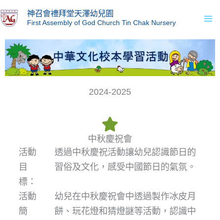
Skip
Ma
神召會禮拜堂天澤幼兒園
to
First Assembly of God Church Tin Chak Nursery
Me
content
2024-2025
中秋慶祝會
活動
透過中秋慶祝活動讓幼兒認識節日的
目
習俗及文化，感受中國節日的氣氛。
標：
活動
幼兒在中秋慶祝會中透過製作冰皮月
簡
餅、玩花燈和猜燈謎等活動，認識中